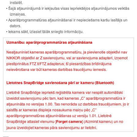
instalēt.
• Šajā atjauninājumā ir iekļautas visas iepriekšējos atjauninājumos veiktās
izmaiņas.
• Aparātprogrammatūras atjaunināšanai ir nepieciešams karšu lasītājs un
dators.
• Iekams sākt, izlasiet tālāk sniegto informāciju.
Uzmanību: aparātprogrammatūras atjaunināšana
Neatjauniniet kameras aparātprogrammatūru, ja pievienotie objektīvi nav
NIKKOR objektīvi ar Z savienojumu, vai ar savienojuma adapteri, izņemot
piestiprinātus FTZ II/FTZ adapterus; šī piesardzības brīdinājuma
neievērošana var būt kameras darbības traucējumu iemesls.
Lietotnes SnapBridge savienošana pārī ar kameru (Bluetooth)
Lietotnē SnapBridge iepriekš reģistrēta kamera var nespēt automātiski
izveidot savienojumu pēc tam, kad kameras „C” aparātprogrammatūra ir
atjaunināta no versijas 1.00. Tas nenorāda uz darbības traucējumiem, jo ir
saistīts ar kameras displeja nosaukuma maiņu pēc „C”
aparātprogrammatūras atjaunināšanas uz versiju 1.01. Lietotnē
SnapBridge atlasiet vienumu [
Forget camera
] (Aizmirst kameru) un no
jauna izveidojiet kameras pāra savienojumu ar lietotni.