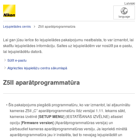
Latviski
language
Lejupielādes centrs
Z5II aparātprogrammatūra
Lai gan jūsu ierīce šo lejupielādes pakalpojumu neatbalsta, to var izmantot, lai
skatītu lejupielādes informāciju. Saites uz lejupielādēm var nosūtīt pa e-pastu,
lai lejupielādētu datorā.
Sūtīt e-pastu
Atgriezties lejupielāžu centra sākumlapā
Z5II aparātprogrammatūra
• Šis pakalpojums piegādā programmatūru, ko var izmantot, lai atjauninātu
kameras Z5II „C” aparātprogrammatūru līdz versijai 1.11. Iekams sākt,
kameras izvēlnē [
SETUP MENU
] (IESTATĪŠANAS IZVĒLNE) atlasiet
opciju [
Firmware version
] (Aparātprogrammatūras versija) un
pārbaudiet kameras aparātprogrammatūras versiju. Ja iepriekš minētā
aparātprogrammatūra jau ir instalēta, tad to nevajag lejupielādēt un