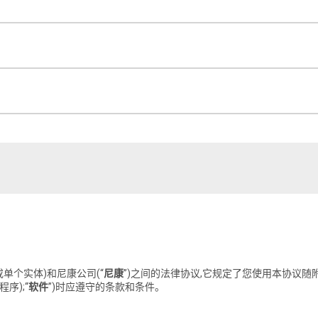
或单个实体)和尼康公司(“
尼康
”)之间的法律协议,它规定了您使用本协议随
序);“
软件
”)时应遵守的条款和条件。