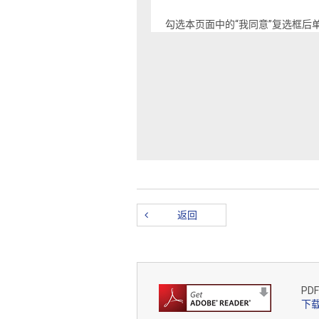
勾选本页面中的“我同意”复选框后单
您将无权下载本软件。
本许可权不随本软件一起出售,购
权以及所有相关知识产权,并且保
完整专属协议。
1. 许可权的授予
返回
尼康在此授予您下列非专有、不可再
a) 在一 (1) 台您所有的计算机
PD
下载
b) 按照本网站上的安装程序安装