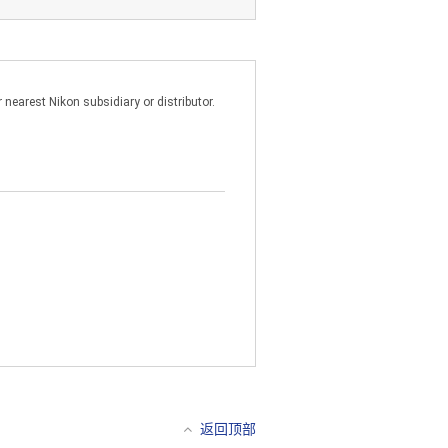
nearest Nikon subsidiary or distributor.
通过网络或服务器访问本软件时,您
任何其他专利说明。
算机传输到另一台计算机。本软件包
将本软件转换为可人为理解的形式。您
、翻译、出借、出租、抵押、转
返回顶部