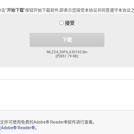
击“
开始下载
”按钮开始下载软件,即表示您接受本协议并同意遵守本协议
接受
买、下载和/或使用本产品并不会让您成为本软件的所有者。尼康和/或尼
下载
留本协议中未授予的一切权利。本协议构成您和尼康或任何尼康联营公司之
MLZ24_50F4_630102.bin
(约851.79 KB)
授权且永久性的(第1、3部分条款的规定)许可权:
和/或存储介质上复制本软件,用于为以上产品安装本软件;
F文件可使用免费的Adobe® Reader®软件进行查看。
Adobe® Reader®。
本软件并将其用于以上产品;