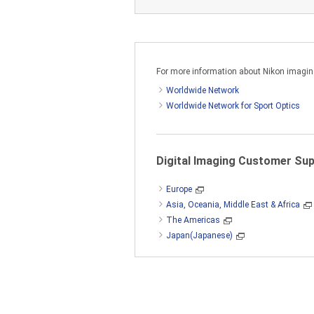
c) 以机器可读形式制作一 (1) 
For more information about Nikon imaging 
不得在连接到多个系统、网络、服
才能在连接到网络或服务器的单台
Worldwide Network
Worldwide Network for Sport Optics
本软件受日本版权法及国际版权法
Digital Imaging Customer Su
Europe
2. 限制
Asia, Oceania, Middle East & Africa
The Americas
Japan(Japanese)
除非本协议中另有说明,否则您不
含商业机密,为保护这些机密,除非
不得更改或删除本软件包含的任何
售、散布、网络发布或根据本软件