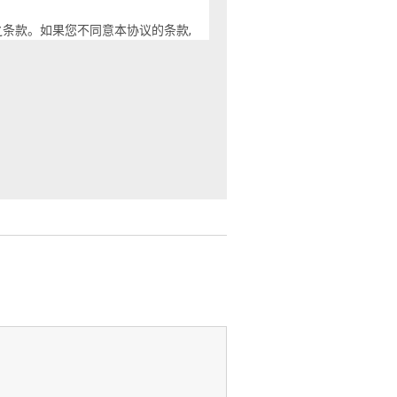
之条款。如果您不同意本协议的条款,
康授权方保留本软件及其副本的所有
间涉及本软件的口头和书面形式的