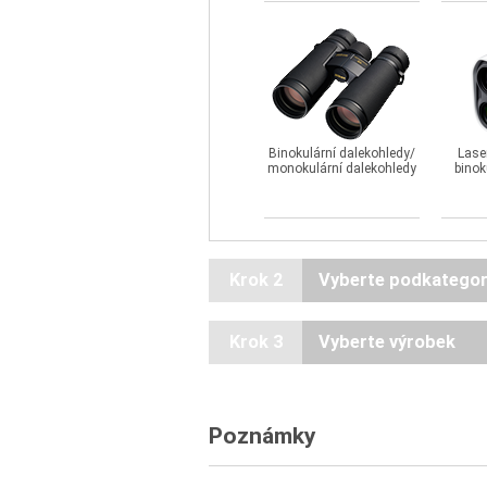
Binokulární dalekohledy/
Lase
monokulární dalekohledy
binok
Krok 2
Vyberte podkategori
Krok 3
Vyberte výrobek
Poznámky