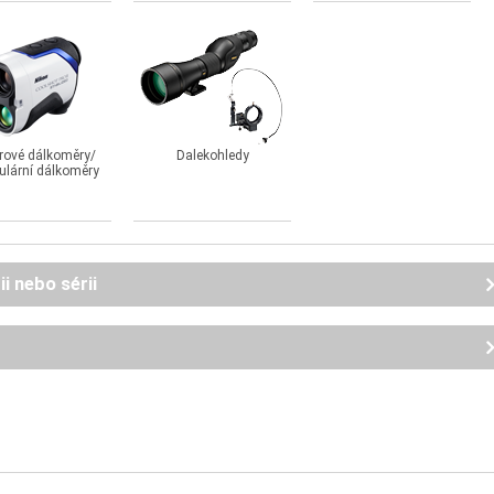
rové dálkoměry/
Dalekohledy
ulární dálkoměry
i nebo sérii