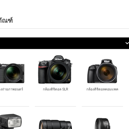
ภัณฑ์
องถ่ายภาพยนตร์
กล้องดิจิตอล SLR
กล้องดิจิตอลคอมแพค